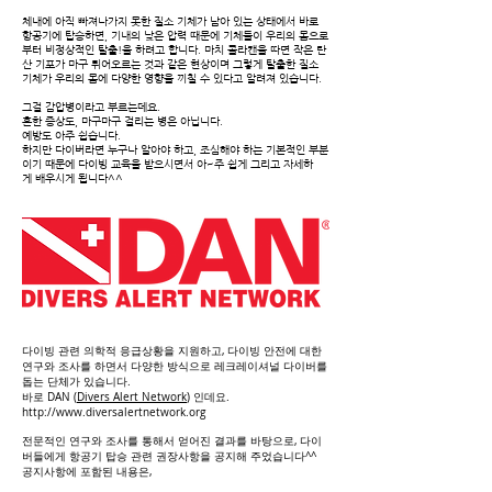
체내에 아직 빠져나가지 못한 질소 기체가 남아 있는 상태에서 바로
항공기에 탑승하면,
기내의 낮은 압력 때문에 기체들이 우리의 몸으로
부터 비정상적인 탈출!을 하려고 합니다.
마치 콜라캔을 따면 작은 탄
산 기포가 마구 튀어오르는 것과 같은 현상이며
​ 그렇게 탈출한 질소
기체가 우리의 몸에 다양한 영향을 끼칠 수 있다고 알려져 있습니다.
그걸 감압병이라고 부르는데요.
흔한 증상도, 마구마구 걸리는 병은 아닙니다.
예방도 아주 쉽습니다.
하지만 다이버라면 누구나 알아야 하고, 조심해야 하는 기본적인 부분
이기 때문에
다이빙 교육을 받으시면서 아~주 쉽게 그리고 자세하
게 배우시게 됩니다^^
다이빙 관련 의학적 응급상황을 지원하고, 다이빙 안전에 대한
연구와 조사를 하면서 다양한 방식으로 레크레이셔널 다이버를
돕는 단체가 있습니다.
바로 DAN (
Divers Alert Network
) 인데요.
http://www.diversalertnetwork.org
전문적인 연구와 조사를 통해서 얻어진 결과를 바탕으로, 다이
버들에게 항공기 탑승 관련 권장사항을 공지해 주었습니다^^
공지사항에 포함된 내용은,